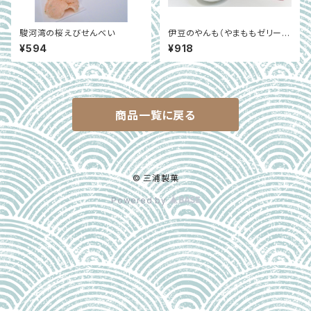
駿河湾の桜えびせんべい
伊豆のやんも（やまももゼリー）
8ヶ入り
¥594
¥918
商品一覧に戻る
© 三浦製菓
Powered by