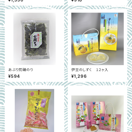
あぶり荒磯のり
伊豆のしずく １２ヶ入
¥594
¥1,296